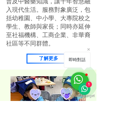
普及中醫藥知識，讓千年智慧融
入現代生活。服務對象廣泛，包
括幼稚園、中小學、大專院校之
學生、教師與家長；同時亦延伸
至社福機構、工商企業、非華裔
社區等不同群體。
了解更多
即時對話
1
by Smartarget